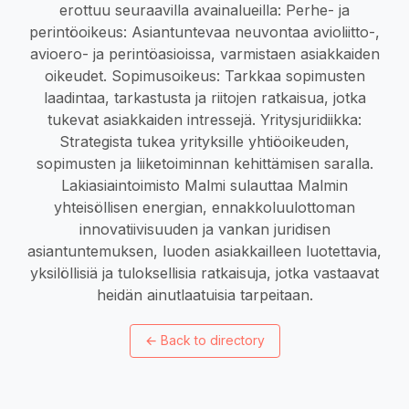
erottuu seuraavilla avainalueilla: Perhe- ja
perintöoikeus: Asiantuntevaa neuvontaa avioliitto-,
avioero- ja perintöasioissa, varmistaen asiakkaiden
oikeudet. Sopimusoikeus: Tarkkaa sopimusten
laadintaa, tarkastusta ja riitojen ratkaisua, jotka
tukevat asiakkaiden intressejä. Yritysjuridiikka:
Strategista tukea yrityksille yhtiöoikeuden,
sopimusten ja liiketoiminnan kehittämisen saralla.
Lakiasiaintoimisto Malmi sulauttaa Malmin
yhteisöllisen energian, ennakkoluulottoman
innovatiivisuuden ja vankan juridisen
asiantuntemuksen, luoden asiakkailleen luotettavia,
yksilöllisiä ja tuloksellisia ratkaisuja, jotka vastaavat
heidän ainutlaatuisia tarpeitaan.
←
Back to directory